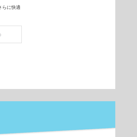
さらに快適
円）