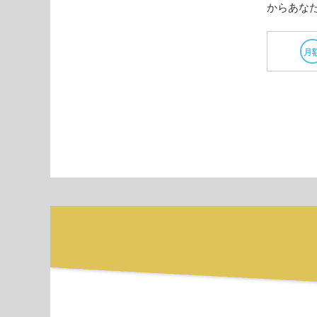
からあな
月