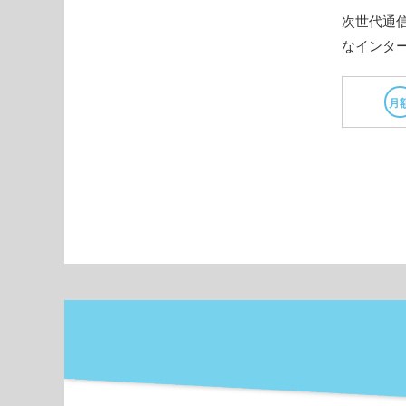
次世代通
なインタ
月