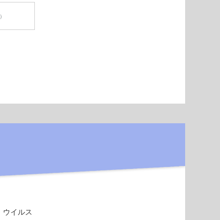
円）
。ウイルス