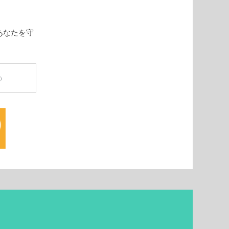
あなたを守
円）