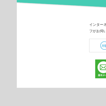
インター
フがお伺
月